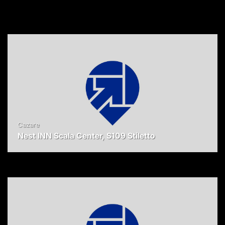
Cazare
Nest INN Scala Center, S109 Stiletto