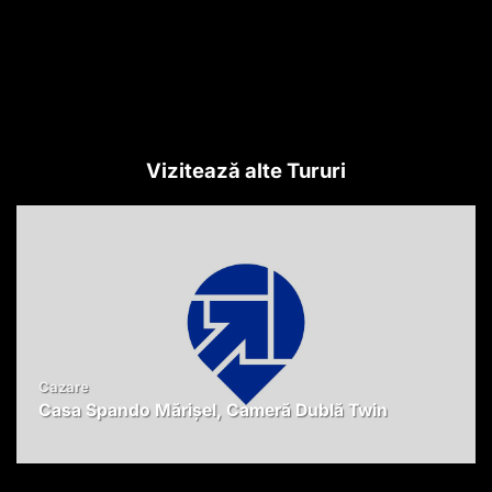
Vizitează alte Tururi
Cazare
Casa Spando Mărișel, Cameră Dublă Twin