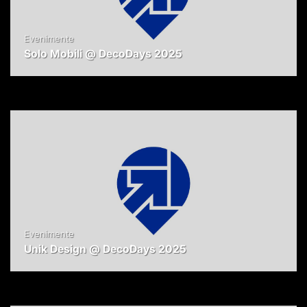
Evenimente
Solo Mobili @ DecoDays 2025
Evenimente
Unik Design @ DecoDays 2025