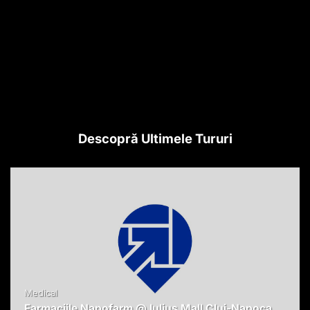
Descopră Ultimele Tururi
Medical
Farmaciile Napofarm @ Iulius Mall Cluj-Napoca