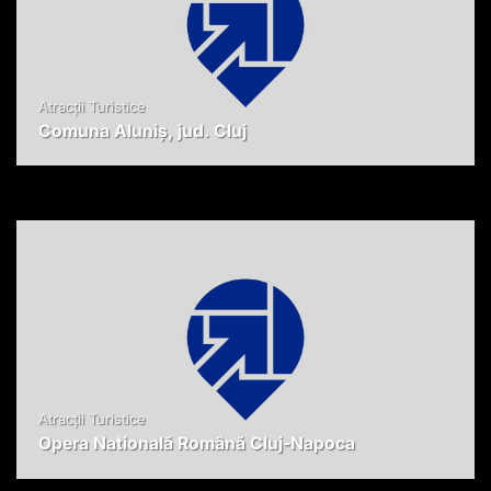
Atracții Turistice
Comuna Aluniș, jud. Cluj
Atracții Turistice
Opera Natională Română Cluj-Napoca