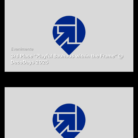
Evenimente
3rd Place “Playful Bauhaus within the Frame” @
DecoDays 2025