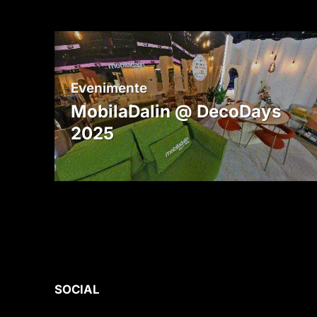
Evenimente
MobilaDalin @ DecoDays
2025
SOCIAL