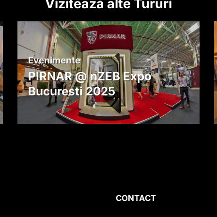
Vizitează alte Tururi
Evenimente
PIRNAR @ nZEB Expo
Bucuresti 2025
CONTACT