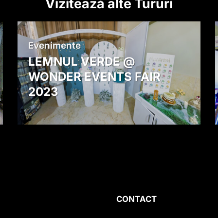
Vizitează alte Tururi
Evenimente
LEMNUL VERDE @
WONDER EVENTS FAIR
2023
CONTACT