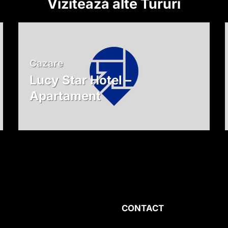
Vizitează alte Tururi
Cazare
Lucy Star Hotel –
Apartament
CONTACT