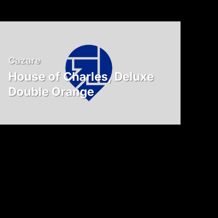
Cazare
House of Charles, Deluxe
Double Orange