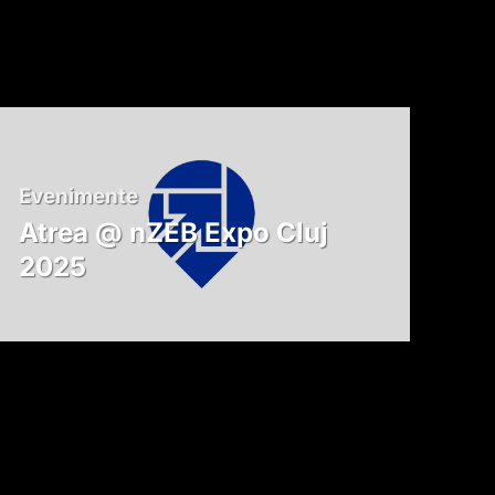
Evenimente
Atrea @ nZEB Expo Cluj
2025