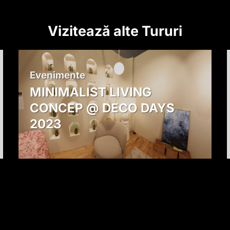
Vizitează alte Tururi
Evenimente
MINIMALIST LIVING
CONCEP @ DECO DAYS
2023