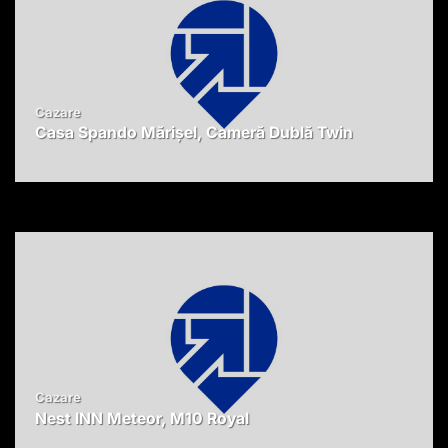
Cazare
Casa Spando Mărișel, Cameră Dublă Twin
Cazare
Nest INN Meteor, M10 Royal