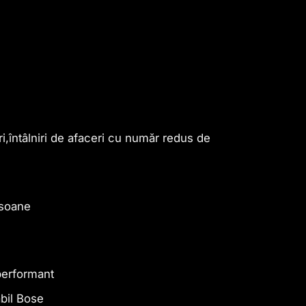
i,întâlniri de afaceri cu număr redus de
rsoane
performant
bil Bose