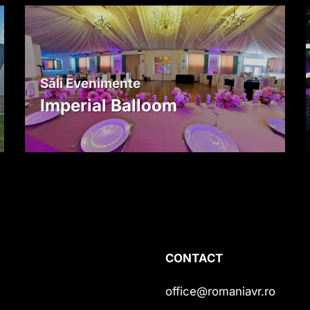
Săli Evenimente
Imperial Balloom
CONTACT
office@romaniavr.ro