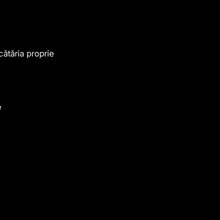
cătăria proprie
e