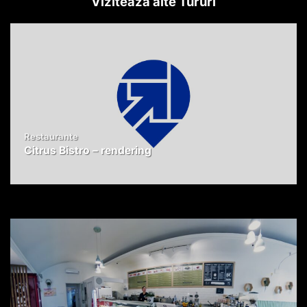
Vizitează alte Tururi
Restaurante
Citrus Bistro – rendering