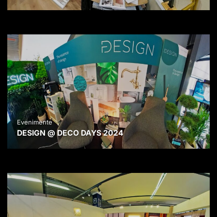
Evenimente
DESIGN @ DECO DAYS 2024