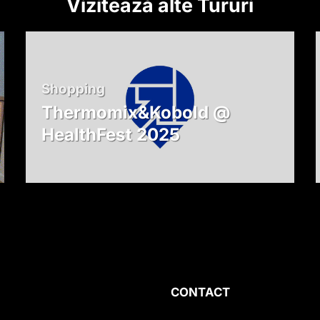
Vizitează alte Tururi
Shopping
Thermomix&Kobold @
HealthFest 2025
CONTACT