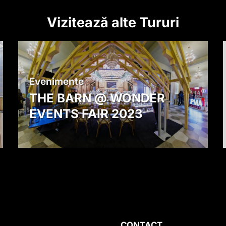
Vizitează alte Tururi
Evenimente
THE BARN @ WONDER
EVENTS FAIR 2023
CONTACT