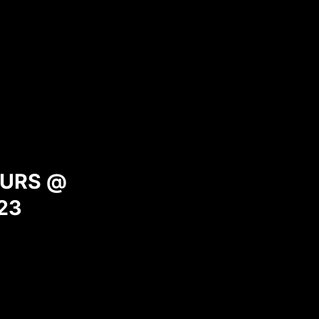
URS @
23