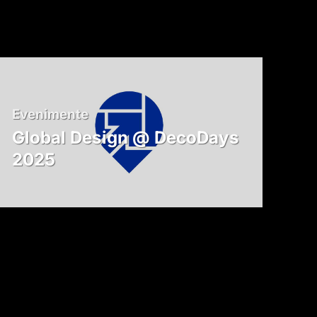
Evenimente
Global Design @ DecoDays
2025